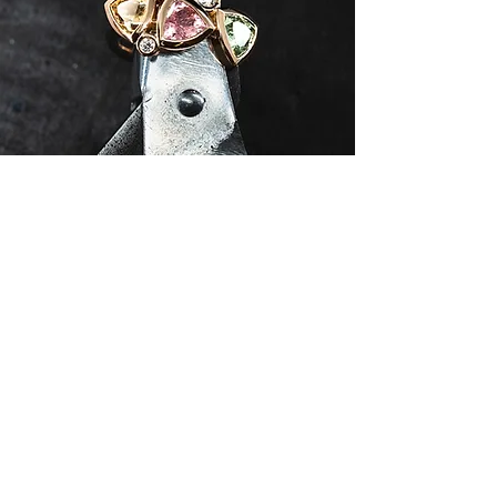
Tourmalines rose, verte et
jaune
(3,06 cts), diamants (0,16
ct)
Or rose 750 millièmes
ref. : 06351
Disponibilité sur demande