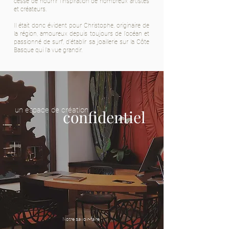
cesse de nourrir l'inspiration de nombreux artistes
et créateurs.
Il était donc évident pour Christophe, originaire de
la région, amoureux depuis toujours de l'océan et
passionné de surf
, d'établir sa joaillerie sur la Côte
Basque qui l'a vue grandir.
un espace de création
confidentiel
Notre savoir-faire