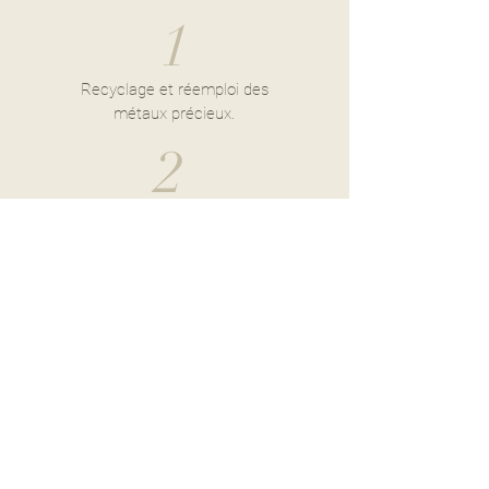
1
Recyclage et réemploi des
métaux précieux.
2
Usage d'une énergie verte
respectueuse de l'environnement.
3
Fabrication locale réalisée sur place
dans notre atelier Biarrot.