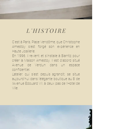
L'HISTOIR
E
C'est à Paris, Place Vendôme, que Christophe
Amestoy s'est forgé son expérience en
Haute Joaillerie.
En 1996, il revient et s'installe à Biarritz pour
créer la Maison Amestoy. Il est d'abord situé
Avenue de Verdun dans un espace
confidentiel.
L'atelier, qui s'est
depuis agrandit, se situe
aujourd'hui dans l'élégante boutique au 8 de
l'Avenue Edouard VII, à deux pas de l'Hotel de
Ville.