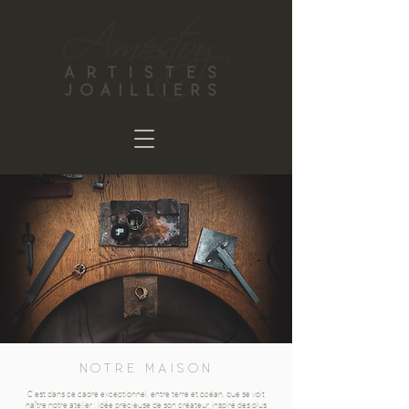
NOTRE MAISON
C'est dans ce cadre exceptionnel, entre terre et océan, que se voit
naître notre atelier : idée précieuse de son créateur, inspiré des plus