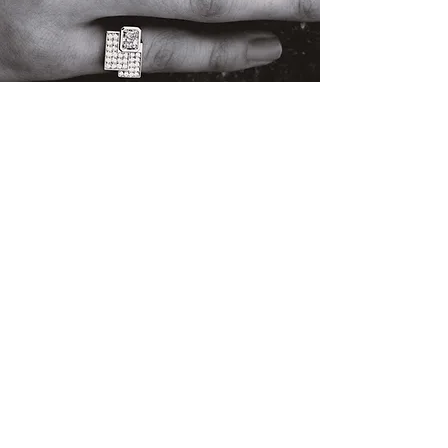
Diamant taille radiant (E-Si2,
1,01 carat),
autres diamants (total 0,45
carat)
Platine
ref. : 06352
Disponibilité sur demande
Accueil
CGV
FAQ
Mentions Légales