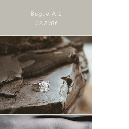
Bague A.L
12.200€